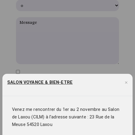
En cochant cette case, j'accepte les conditions
×
SALON VOYANCE & BIEN-ETRE
particulières ci-dessous **
Envoyer
Venez me rencontrer du 1er au 2 novembre au Salon
de Laxou (CILM) à l'adresse suivante : 23 Rue de la
** Les données personnelles communiquées sont nécessaires aux fins de vous
Meuse 54520 Laxou
contacter et sont enregistrées dans un fichier informatisé. Elles sont destinées à
Chemin de liberté et ses sous-traitants dans le seul but de répondre à votre
message. Les données collectées seront communiquées aux seuls destinataires