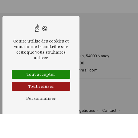
Ce site utilise des cookies et
vous donne le contrôle sur
ceux que vous souhaitez
16 Avenue du Maréchal Juin, 54000 Nancy
activer
06 26 84 50 08
sylviaernst@protonmail.com
Tout accepter
Tout refuser
Plan du site
Personnaliser
Accueil
Voyance
Soins énergétiques
Contact
Nos prestations