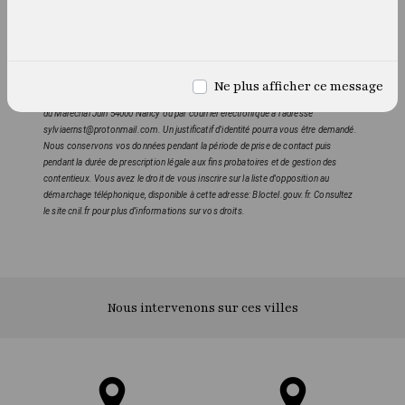
suivants: Chemin de liberté 16 Avenue du Maréchal Juin 54000 Nancy
sylviaernst@protonmail.com. Vous disposez de droits d’accès, de rectification,
d’effacement, de portabilité, de limitation, d’opposition, de retrait de votre
consentement à tout moment et du droit d’introduire une réclamation auprès
d’une autorité de contrôle, ainsi que d’organiser le sort de vos données post-
Ne plus afficher ce message
mortem. Vous pouvez exercer ces droits par voie postale à l'adresse 16 Avenue
du Maréchal Juin 54000 Nancy ou par courrier électronique à l'adresse
sylviaernst@protonmail.com. Un justificatif d'identité pourra vous être demandé.
Nous conservons vos données pendant la période de prise de contact puis
pendant la durée de prescription légale aux fins probatoires et de gestion des
contentieux. Vous avez le droit de vous inscrire sur la liste d'opposition au
démarchage téléphonique, disponible à cette adresse:
Bloctel.gouv.fr
. Consultez
le site cnil.fr pour plus d’informations sur vos droits.
Nous intervenons sur ces villes