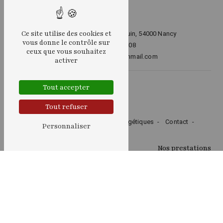
Ce site utilise des cookies et
16 Avenue du Maréchal Juin, 54000 Nancy
vous donne le contrôle sur
06 26 84 50 08
ceux que vous souhaitez
sylviaernst@protonmail.com
activer
Tout accepter
Plan du site
Tout refuser
Accueil
Voyance
Soins énergétiques
Contact
Personnaliser
Nos prestations
Médium
Voyante
Magnétiseur
Lithothérapeute
Séance de magnétisme
Soins énergétiques
Tarots
Lithothérapie
Voyance
Cartomancie