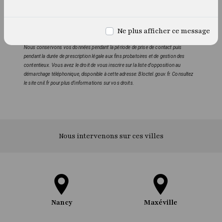
consentement à tout moment et du droit d’introduire une réclamation auprès
d’une autorité de contrôle, ainsi que d’organiser le sort de vos données post-
mortem. Vous pouvez exercer ces droits par voie postale à l'adresse 16 Avenue
Ne plus afficher ce message
du Maréchal Juin 54000 Nancy ou par courrier électronique à l'adresse
sylviaernst@protonmail.com. Un justificatif d'identité pourra vous être demandé.
Nous conservons vos données pendant la période de prise de contact puis
pendant la durée de prescription légale aux fins probatoires et de gestion des
contentieux. Vous avez le droit de vous inscrire sur la liste d'opposition au
démarchage téléphonique, disponible à cette adresse:
Bloctel.gouv.fr
. Consultez
le site cnil.fr pour plus d’informations sur vos droits.
Nous intervenons sur ces villes
Nancy
Maxéville