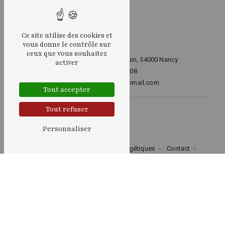
Ce site utilise des cookies et
vous donne le contrôle sur
ceux que vous souhaitez
16 Avenue du Maréchal Juin, 54000 Nancy
activer
06 26 84 50 08
sylviaernst@protonmail.com
Tout accepter
Tout refuser
Plan du site
Personnaliser
Accueil
Voyance
Soins énergétiques
Contact
Nos prestations
Médium
Voyante
Magnétiseur
Lithothérapeute
Séance de magnétisme
Soins énergétiques
Tarots
Lithothérapie
Voyance
Cartomancie