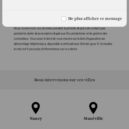
consentement à tout moment et du droit d’introduire une réclamation auprès
d’une autorité de contrôle, ainsi que d’organiser le sort de vos données post-
mortem. Vous pouvez exercer ces droits par voie postale à l'adresse 16 Avenue
Ne plus afficher ce message
du Maréchal Juin 54000 Nancy ou par courrier électronique à l'adresse
sylviaernst@protonmail.com. Un justificatif d'identité pourra vous être demandé.
Nous conservons vos données pendant la période de prise de contact puis
pendant la durée de prescription légale aux fins probatoires et de gestion des
contentieux. Vous avez le droit de vous inscrire sur la liste d'opposition au
démarchage téléphonique, disponible à cette adresse:
Bloctel.gouv.fr
. Consultez
le site cnil.fr pour plus d’informations sur vos droits.
Nous intervenons sur ces villes
Nancy
Maxéville