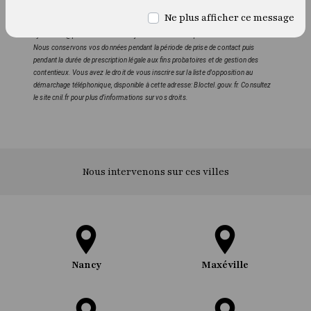
mortem. Vous pouvez exercer ces droits par voie postale à l'adresse 16 Avenue
Ne plus afficher ce message
du Maréchal Juin 54000 Nancy ou par courrier électronique à l'adresse
sylviaernst@protonmail.com. Un justificatif d'identité pourra vous être demandé.
Nous conservons vos données pendant la période de prise de contact puis
pendant la durée de prescription légale aux fins probatoires et de gestion des
contentieux. Vous avez le droit de vous inscrire sur la liste d'opposition au
démarchage téléphonique, disponible à cette adresse:
Bloctel.gouv.fr
. Consultez
le site cnil.fr pour plus d’informations sur vos droits.
Nous intervenons sur ces villes
Nancy
Maxéville