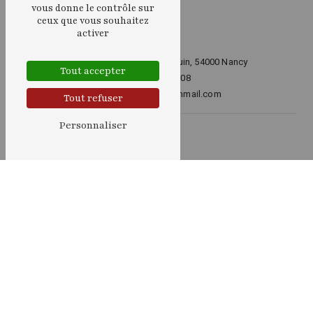
vous donne le contrôle sur
ceux que vous souhaitez
activer
16 Avenue du Maréchal Juin, 54000 Nancy
Tout accepter
06 26 84 50 08
sylviaernst@protonmail.com
Tout refuser
Personnaliser
Plan du site
Accueil
Voyance
Soins énergétiques
Contact
Nos prestations
Médium
Voyante
Magnétiseur
Lithothérapeute
Séance de magnétisme
Soins énergétiques
Tarots
Lithothérapie
Voyance
Cartomancie